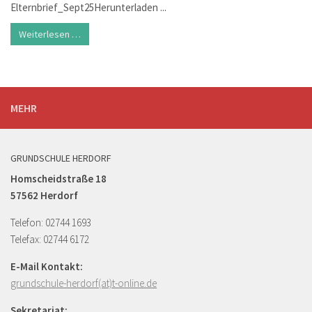
Elternbrief_Sept25Herunterladen ...
Weiterlesen …
MEHR
GRUNDSCHULE HERDORF
Homscheidstraße 18
57562 Herdorf
Telefon: 02744 1693
Telefax: 02744 6172
E-Mail Kontakt:
grundschule-herdorf(at)t-online.de
Sekretariat: