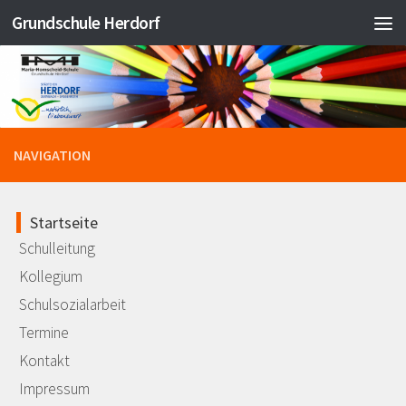
Grundschule Herdorf
Zum Inhalt springen
NAVIGATION
Startseite
Schulleitung
Kollegium
Schulsozialarbeit
Termine
Kontakt
Impressum