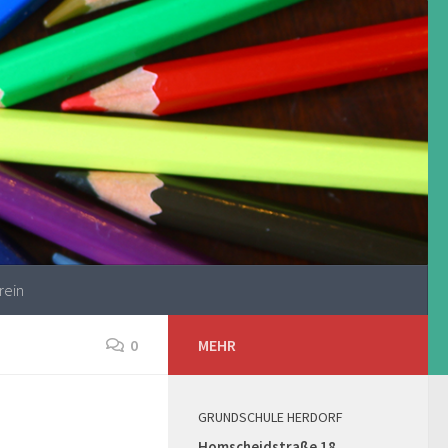
rein
0
MEHR
GRUNDSCHULE HERDORF
Homscheidstraße 18