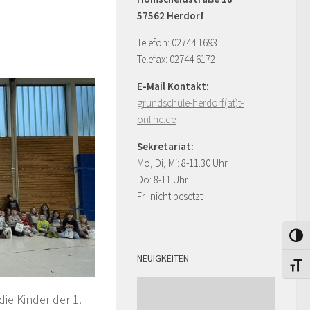
57562 Herdorf
Telefon: 02744 1693
Telefax: 02744 6172
E-Mail Kontakt:
grundschule-herdorf(at)t-
online.de
Sekretariat:
Mo, Di, Mi: 8-11.30 Uhr
Do: 8-11 Uhr
Fr: nicht besetzt
Toggle
NEUIGKEITEN
Toggle
die Kinder der 1.