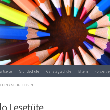
artseite
Grundschule
Ganztagsschule
Eltern
Förderve
ITEN
/
SCHULLEBEN
lo Lesetüte