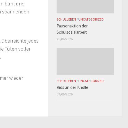
ten bunt und
nem spannenden
SCHULLEBEN
/
UNCATEGORIZED
Pausenaktion der
Schulsozialarbeit
25/06/2026
z überreichte jedes
ie Tüten voller
.
mmer wieder
SCHULLEBEN
/
UNCATEGORIZED
Kids an der Knolle
09/06/2026