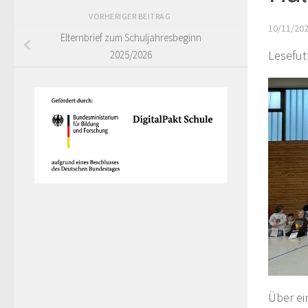
VORHERIGER BEITRAG
10/11/20
Elternbrief zum Schuljahresbeginn
Lesefutt
2025/2026
Über ei