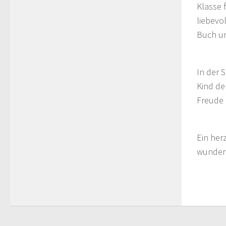
Klasse 
liebevo
Buch u
In der S
Kind de
Freude 
Ein her
wunderb