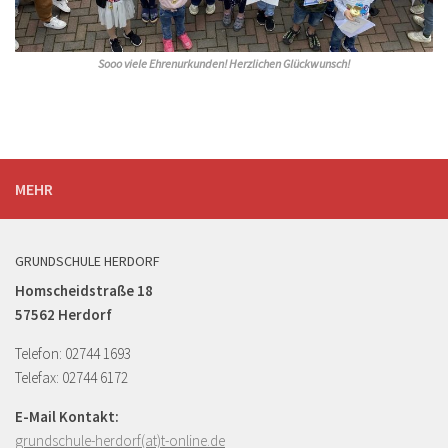
Sooo viele Ehrenurkunden! Herzlichen Glückwunsch!
MEHR
GRUNDSCHULE HERDORF
Homscheidstraße 18
57562 Herdorf
Telefon: 02744 1693
Telefax: 02744 6172
E-Mail Kontakt:
grundschule-herdorf(at)t-online.de