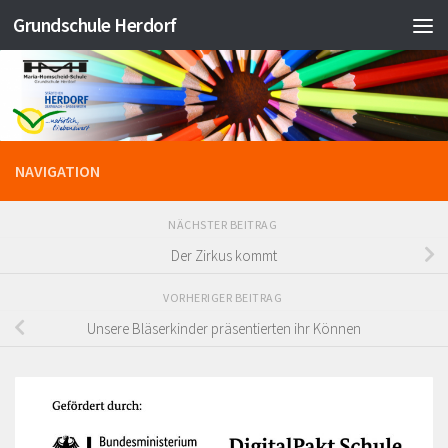
Grundschule Herdorf
Zum Inhalt springen
NAVIGATION
NÄCHSTER BEITRAG
Der Zirkus kommt
VORHERIGER BEITRAG
Unsere Bläserkinder präsentierten ihr Können